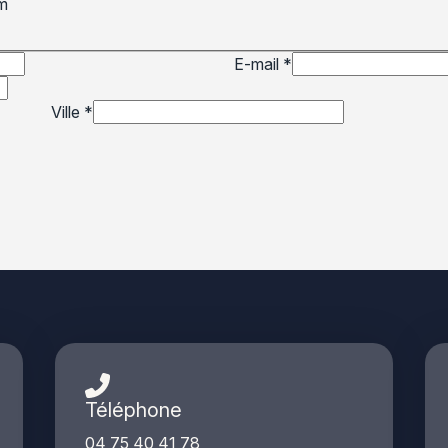
m
E-mail
*
Ville
*
Téléphone
04 75 40 41 78