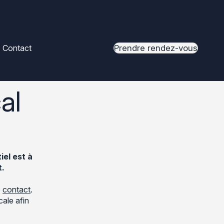
Contact
al
el est à
t.
e
contact
.
cale afin