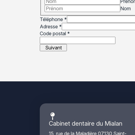
Préno
Nom
Téléphone
*
Adresse
*
Code postal
*
Suivant
Cabinet dentaire du Mialan
15, rue de la Maladière 07130 Saint-